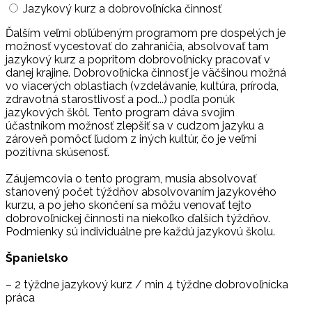
Jazykový kurz a dobrovoľnícka činnosť
Ďalším veľmi obľúbeným programom pre dospelých je
možnosť vycestovať do zahraničia, absolvovať tam
jazykový kurz a popritom dobrovoľnícky pracovať v
danej krajine. Dobrovoľnícka činnosť je väčšinou možná
vo viacerých oblastiach (vzdelávanie, kultúra, príroda,
zdravotná starostlivosť a pod...) podľa ponúk
jazykových škôl. Tento program dáva svojim
účastníkom možnosť zlepšiť sa v cudzom jazyku a
zároveň pomôcť ľudom z iných kultúr, čo je veľmi
pozitívna skúsenosť.
Záujemcovia o tento program, musia absolvovať
stanovený počet týždňov absolvovaním jazykového
kurzu, a po jeho skončení sa môžu venovať tejto
dobrovoľníckej činnosti na niekoľko ďalších týždňov.
Podmienky sú individuálne pre každú jazykovú školu.
Španielsko
– 2 týždne jazykový kurz / min 4 týždne dobrovoľnícka
práca