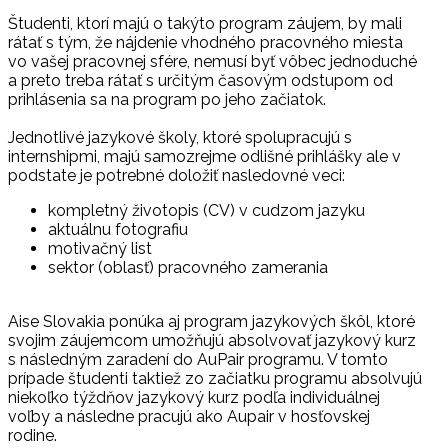
Študenti, ktorí majú o takýto program záujem, by mali
rátať s tým, že nájdenie vhodného pracovného miesta
vo vašej pracovnej sfére, nemusí byť vôbec jednoduché
a preto treba rátať s určitým časovým odstupom od
prihlásenia sa na program po jeho začiatok.
Jednotlivé jazykové školy, ktoré spolupracujú s
internshipmi, majú samozrejme odlišné prihlášky ale v
podstate je potrebné doložiť nasledovné veci:
kompletný životopis (CV) v cudzom jazyku
aktuálnu fotografiu
motivačný list
sektor (oblasť) pracovného zamerania
Aise Slovakia ponúka aj program jazykových škôl, ktoré
svojim záujemcom umožňujú absolvovať jazykový kurz
s následným zaradení do AuPair programu. V tomto
prípade študenti taktiež zo začiatku programu absolvujú
niekoľko týždňov jazykový kurz podľa individuálnej
voľby a následne pracujú ako Aupair v hosťovskej
rodine.