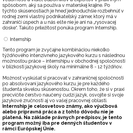
spôsobom, aký sa používa v materskej krajine. Po
týchto skúsenostiach je hneď jednoduchšie rozbehnúť v
rodnej zemi vlastný podnikateľský zámer, ktorý má v
zahraničí úspech a u nás ešte nie je ani na „rysovacej
doske“. Takúto príležitosť ponúka program Internship.
Internship
Tento program je zvyčajne kombináciou niekoľko
týždňového intenzívneho jazykového kurzu s následnou
možnosťou práce – internshipu v obchodnej spoločnosti
v blízkosti jazykovej školy na minimálne 8 - 12 týždňov.
Možnosť vyskúšať si pracovať v zahraničnej spoločnosti
po absolvovaní jazykového kurzu, je pre každého
študenta skvelou skúsenosťou. Okrem toho, že si v praxi
precvičíte čerstvo naučený cudzí jazyk, osvojíte si svoje
jazykové zručnosti aj vo vašej pracovnej oblasti.
Internship je celosvetovo známy, ako výučbová
alebo prípravná práca a z tohto dôvodu nie je
platená. Na základe právnych predpisov, je tento
program možný iba pre denných študentov v
rámci Európskej Únie.