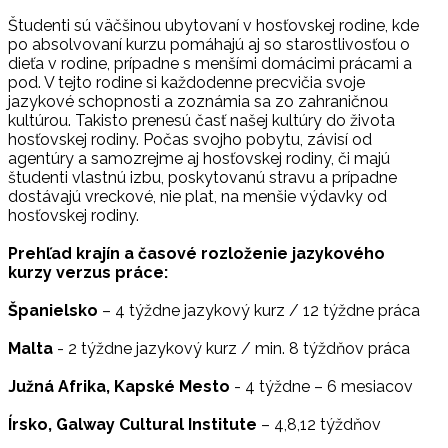
Študenti sú väčšinou ubytovaní v hosťovskej rodine, kde
po absolvovaní kurzu pomáhajú aj so starostlivosťou o
dieťa v rodine, prípadne s menšími domácimi prácami a
pod. V tejto rodine si každodenne precvičia svoje
jazykové schopnosti a zoznámia sa zo zahraničnou
kultúrou. Takisto prenesú časť našej kultúry do života
hosťovskej rodiny. Počas svojho pobytu, závisí od
agentúry a samozrejme aj hosťovskej rodiny, či majú
študenti vlastnú izbu, poskytovanú stravu a prípadne
dostávajú vreckové, nie plat, na menšie výdavky od
hosťovskej rodiny.
Prehľad krajín a časové rozloženie jazykového
kurzy verzus práce:
Španielsko
– 4 týždne jazykový kurz / 12 týždne práca
Malta
- 2 týždne jazykový kurz / min. 8 týždňov práca
Južná Afrika, Kapské Mesto
- 4 týždne – 6 mesiacov
Írsko, Galway Cultural Institute
– 4,8,12 týždňov