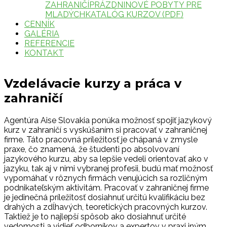
ZAHRANIČÍ
PRÁZDNINOVÉ POBYTY PRE
MLADÝCH
KATALÓG KURZOV (PDF)
CENNÍK
GALÉRIA
REFERENCIE
KONTAKT
Vzdelávacie kurzy a práca v
zahraničí
Agentúra Aise Slovakia ponúka možnosť spojiť jazykový
kurz v zahraničí s vyskúšaním si pracovať v zahraničnej
firme. Táto pracovná príležitosť je chápaná v zmysle
praxe, čo znamená, že študenti po absolvovaní
jazykového kurzu, aby sa lepšie vedeli orientovať ako v
jazyku, tak aj v nimi vybranej profesii, budú mať možnosť
vypomáhať v rôznych firmách venujúcich sa rozličným
podnikateľským aktivitám. Pracovať v zahraničnej firme
je jedinečná príležitosť dosiahnuť určitú kvalifikáciu bez
drahých a zdĺhavých, teoretických pracovných kurzov.
Taktiež je to najlepší spôsob ako dosiahnuť určité
vedomosti a vidieť odborníkov a expertov v praxi iným